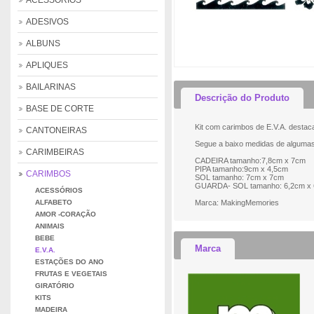
ACESSÓRIOS
ADESIVOS
ALBUNS
APLIQUES
BAILARINAS
Descrição do Produto
BASE DE CORTE
Kit com carimbos de E.V.A. destaca
CANTONEIRAS
Segue a baixo medidas de algumas
CARIMBEIRAS
CADEIRA tamanho:7,8cm x 7cm
PIPA tamanho:9cm x 4,5cm
CARIMBOS
SOL tamanho: 7cm x 7cm
GUARDA- SOL tamanho: 6,2cm x 
ACESSÓRIOS
ALFABETO
Marca: MakingMemories
AMOR -CORAÇÃO
ANIMAIS
BEBE
Marca
E.V.A.
ESTAÇÕES DO ANO
FRUTAS E VEGETAIS
GIRATÓRIO
KITS
MADEIRA