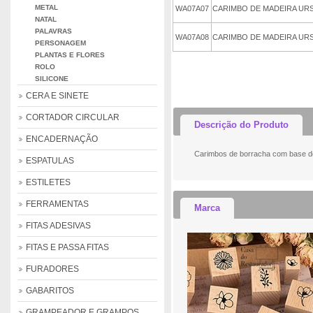
METAL
WA07A07
CARIMBO DE MADEIRA UR
NATAL
PALAVRAS
WA07A08
CARIMBO DE MADEIRA URS
PERSONAGEM
PLANTAS E FLORES
adicionar ao CARRIN
ROLO
SILICONE
CERA E SINETE
CORTADOR CIRCULAR
Descrição do Produto
ENCADERNAÇÃO
Carimbos de borracha com base de 
ESPATULAS
ESTILETES
FERRAMENTAS
Marca
FITAS ADESIVAS
FITAS E PASSA FITAS
FURADORES
GABARITOS
GRAMPEADOR E GRAMPOS