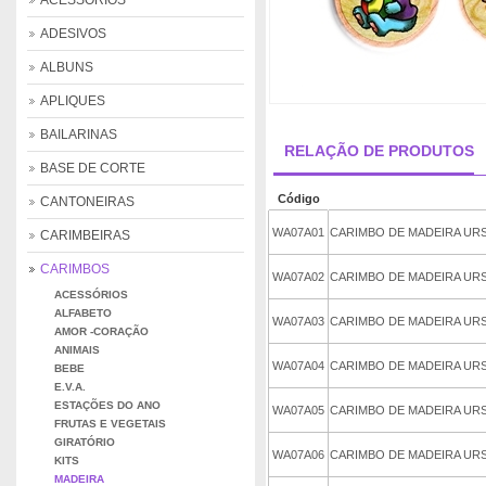
ACESSÓRIOS
ADESIVOS
ALBUNS
APLIQUES
BAILARINAS
RELAÇÃO DE PRODUTOS
BASE DE CORTE
Código
CANTONEIRAS
WA07A01
CARIMBO DE MADEIRA UR
CARIMBEIRAS
CARIMBOS
WA07A02
CARIMBO DE MADEIRA URS
ACESSÓRIOS
ALFABETO
WA07A03
CARIMBO DE MADEIRA UR
AMOR -CORAÇÃO
ANIMAIS
WA07A04
CARIMBO DE MADEIRA URS
BEBE
E.V.A.
ESTAÇÕES DO ANO
WA07A05
CARIMBO DE MADEIRA UR
FRUTAS E VEGETAIS
GIRATÓRIO
WA07A06
CARIMBO DE MADEIRA UR
KITS
MADEIRA