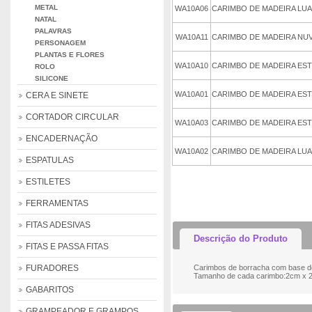
METAL
WA10A06
CARIMBO DE MADEIRA LU
NATAL
PALAVRAS
WA10A11
CARIMBO DE MADEIRA NU
PERSONAGEM
PLANTAS E FLORES
WA10A10
CARIMBO DE MADEIRA EST
ROLO
SILICONE
WA10A01
CARIMBO DE MADEIRA EST
CERA E SINETE
CORTADOR CIRCULAR
WA10A03
CARIMBO DE MADEIRA ES
ENCADERNAÇÃO
WA10A02
CARIMBO DE MADEIRA LU
ESPATULAS
adicionar ao CARRIN
ESTILETES
FERRAMENTAS
FITAS ADESIVAS
Descrição do Produto
FITAS E PASSA FITAS
FURADORES
Carimbos de borracha com base de 
Tamanho de cada carimbo:2cm x 
GABARITOS
GRAMPEADOR E GRAMPOS