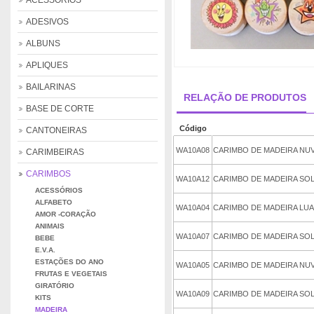
ACESSÓRIOS
ADESIVOS
ALBUNS
APLIQUES
BAILARINAS
RELAÇÃO DE PRODUTOS
BASE DE CORTE
Código
CANTONEIRAS
WA10A08
CARIMBO DE MADEIRA N
CARIMBEIRAS
CARIMBOS
WA10A12
CARIMBO DE MADEIRA S
ACESSÓRIOS
ALFABETO
WA10A04
CARIMBO DE MADEIRA LU
AMOR -CORAÇÃO
ANIMAIS
WA10A07
CARIMBO DE MADEIRA SOL
BEBE
E.V.A.
ESTAÇÕES DO ANO
WA10A05
CARIMBO DE MADEIRA NU
FRUTAS E VEGETAIS
GIRATÓRIO
WA10A09
CARIMBO DE MADEIRA SOL
KITS
MADEIRA