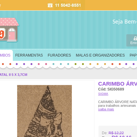
Seja Bem
IMBOS
FERRAMENTAS
FURADORES
MALAS E ORGANIZADORES
PAP
AL II 5 X 3,7CM
CARIMBO ÁRVO
Cód: SIG50689
SIGMA
CARIMBO ÁRVORE NATAL II
para trabalhos artesanai
saiba mais
De:
R$ 12,22