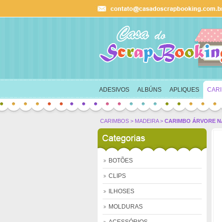
Ok
carrinho
ADESIVOS
ALBÚNS
APLIQUES
CAR
CARIMBOS
>
MADEIRA
>
CARIMBO ÁRVORE NAT
BOTÕES
CLIPS
ILHOSES
MOLDURAS