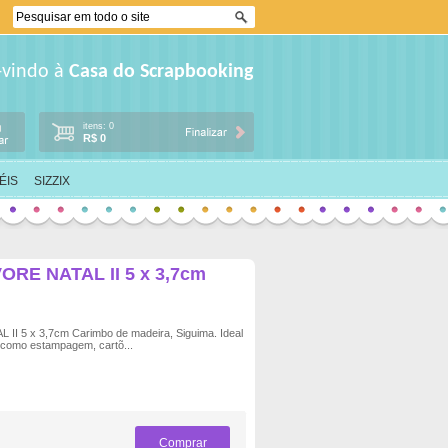
-vindo à
Casa do Scrapbooking
itens: 0
R$ 0
ÉIS
SIZZIX
RE NATAL II 5 x 3,7cm
 5 x 3,7cm Carimbo de madeira, Siguima. Ideal
s como estampagem, cartõ...
Comprar