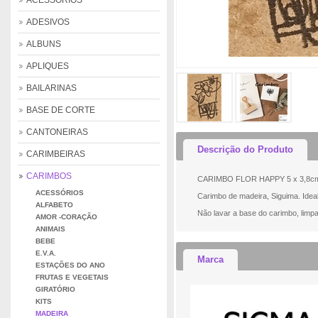
ACESSÓRIOS
ADESIVOS
ALBUNS
APLIQUES
BAILARINAS
BASE DE CORTE
CANTONEIRAS
Descrição do Produto
CARIMBEIRAS
CARIMBOS
CARIMBO FLOR HAPPY 5 x 3,8c
ACESSÓRIOS
Carimbo de madeira, Siguima. Idea
ALFABETO
Não lavar a base do carimbo, lim
AMOR -CORAÇÃO
ANIMAIS
BEBE
E.V.A.
Marca
ESTAÇÕES DO ANO
FRUTAS E VEGETAIS
GIRATÓRIO
KITS
MADEIRA