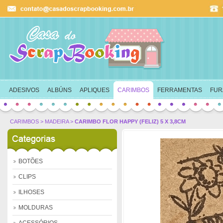
Ok
ADESIVOS
ALBÚNS
APLIQUES
CARIMBOS
FERRAMENTAS
FUR
CARIMBOS
>
MADEIRA
>
CARIMBO FLOR HAPPY (FELIZ) 5 X 3,8CM
BOTÕES
CLIPS
ILHOSES
MOLDURAS