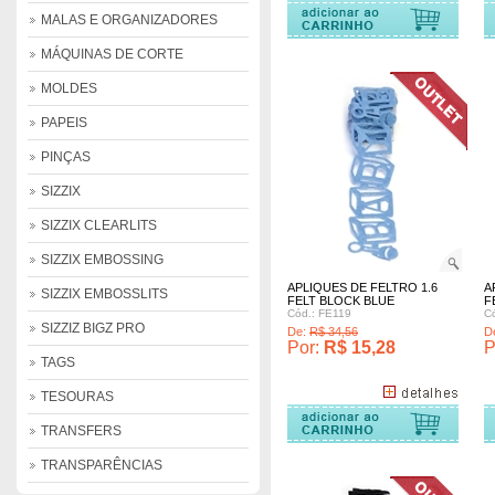
omprar
Comprar
Comprar
MALAS E ORGANIZADORES
MÁQUINAS DE CORTE
MOLDES
PAPEIS
PINÇAS
SIZZIX
SIZZIX CLEARLITS
SIZZIX EMBOSSING
APLIQUES DE FELTRO 1.6
A
SIZZIX EMBOSSLITS
FELT BLOCK BLUE
F
Cód.: FE119
C
SIZZIZ BIGZ PRO
De:
R$ 34,56
D
Por:
R$ 15,28
P
TAGS
TESOURAS
omprar
Comprar
Comprar
TRANSFERS
TRANSPARÊNCIAS