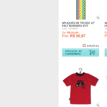
APLIQUES DE TECIDO 12"
A
FELT BORDERS STIT
F
Cód.: GCD847
C
De:
R$ 111,84
D
Por:
R$ 50,97
P
omprar
Comprar
Comprar