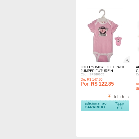
JOLLE'S BABY - GIFT PACK
A
JUMPER FUTURE H
G
Cód.: SPBBG05
C
De:
R$ 147,80
Por:
R$ 122,85
a
d