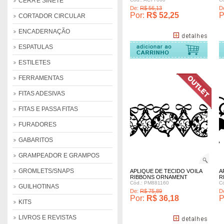
CERA E SINETE
De:
R$ 56,13
D
Por:
R$ 52,25
P
CORTADOR CIRCULAR
ENCADERNAÇÃO
omprar
Comprar
Comprar
ESPATULAS
ESTILETES
FERRAMENTAS
FITAS ADESIVAS
FITAS E PASSA FITAS
FURADORES
GABARITOS
GRAMPEADOR E GRAMPOS
GROMLETS/SNAPS
APLIQUE DE TECIDO VOILA
A
RIBBONS ORNAMENT
R
Cód.: PM881160
C
GUILHOTINAS
De:
R$ 75,89
D
Por:
R$ 36,18
P
KITS
LIVROS E REVISTAS