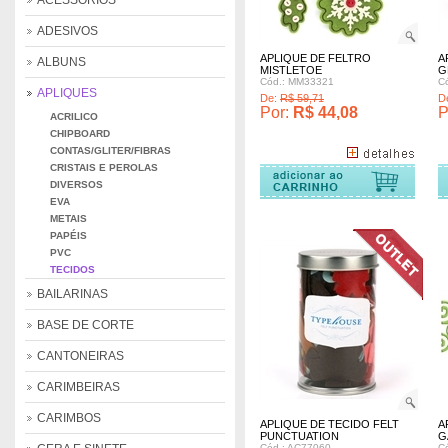
ACESSÓRIOS
ADESIVOS
APLIQUE DE FELTRO
A
ALBUNS
MISTLETOE
G
Cód.: MM33321
C
APLIQUES
De:
R$ 59,71
D
Por:
R$ 44,08
P
ACRILICO
CHIPBOARD
CONTAS/GLITER/FIBRAS
CRISTAIS E PEROLAS
omprar
Comprar
Comprar
DIVERSOS
EVA
METAIS
PAPÉIS
PVC
TECIDOS
BAILARINAS
BASE DE CORTE
CANTONEIRAS
CARIMBEIRAS
CARIMBOS
APLIQUE DE TECIDO FELT
A
PUNCTUATION
G
Cód.: AC77060
C