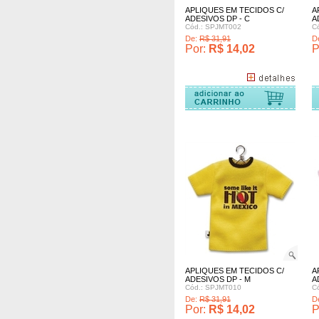
APLIQUES EM TECIDOS C/
A
ADESIVOS DP - C
A
Cód.: SPJMT002
C
De:
R$ 31,91
D
Por:
R$ 14,02
P
omprar
Comprar
Comprar
APLIQUES EM TECIDOS C/
A
ADESIVOS DP - M
A
Cód.: SPJMT010
C
De:
R$ 31,91
D
Por:
R$ 14,02
P