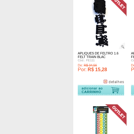
APLIQUES DE FELTRO 1.6
A
FELT TRAIN BLAC
F
Cód.: FE111
C
De:
R$ 34,56
D
Por:
R$ 15,28
P
omprar
Comprar
Comprar