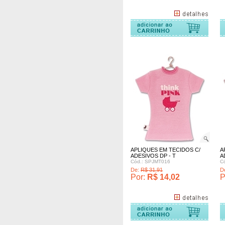
omprar
Comprar
Comprar
APLIQUES EM TECIDOS C/
A
ADESIVOS DP - T
A
Cód.: SPJMT016
C
De:
R$ 31,91
D
Por:
R$ 14,02
P
omprar
Comprar
Comprar