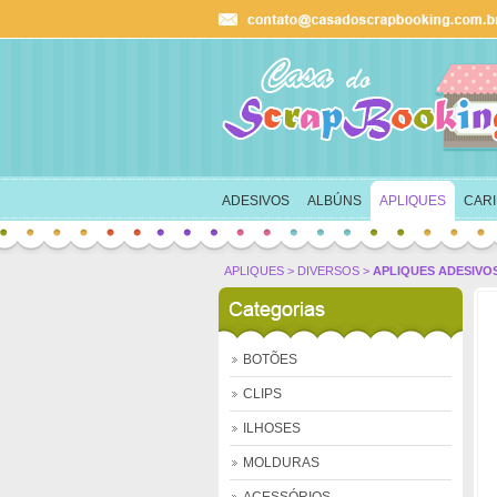
Ok
carrinho
ADESIVOS
ALBÚNS
APLIQUES
CAR
APLIQUES
>
DIVERSOS
>
APLIQUES ADESIVO
BOTÕES
CLIPS
ILHOSES
MOLDURAS