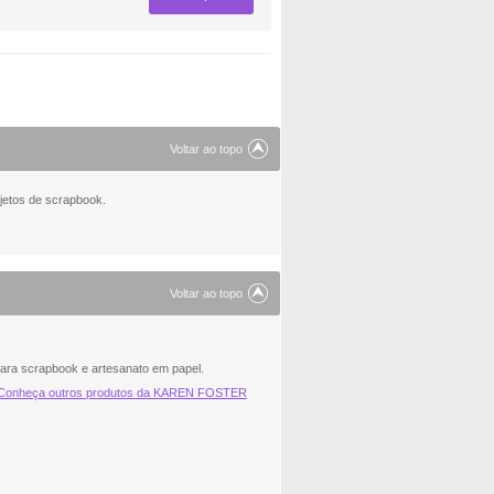
Voltar ao topo
jetos de scrapbook.
Voltar ao topo
para scrapbook e artesanato em papel.
Conheça outros produtos da KAREN FOSTER