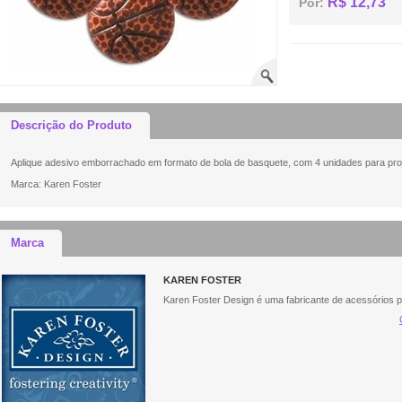
R$ 12,73
Por:
Descrição do Produto
Aplique adesivo emborrachado em formato de bola de basquete, com 4 unidades para pro
Marca: Karen Foster
Marca
KAREN FOSTER
Karen Foster Design é uma fabricante de acessórios 