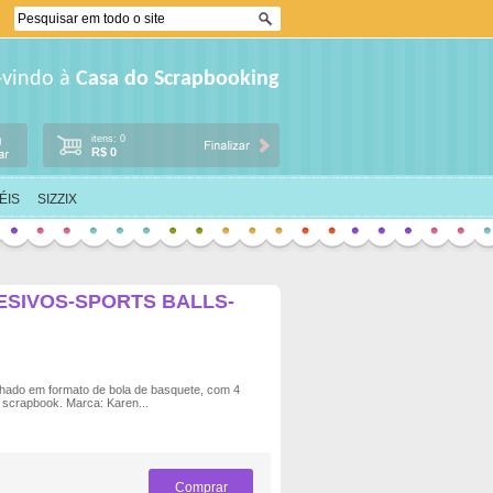
-vindo à
Casa do Scrapbooking
itens: 0
R$ 0
ÉIS
SIZZIX
ESIVOS-SPORTS BALLS-
hado em formato de bola de basquete, com 4
 scrapbook. Marca: Karen...
Comprar